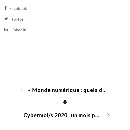
Facebook
Twitter
LinkedIn
« Monde numérique : quels droits ? » Le Défenseur des droits, en collaboration avec la CNIL et l’Hadopi, publie un 11e chapitre pour Educadroit
Cybermoi/s 2020 : un mois pour se protéger du chantage numérique