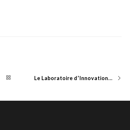
Le Laboratoire d’Innovation Numérique de la CNIL publie de nouvelles études sur les traceurs et l’écosystème publicitaire