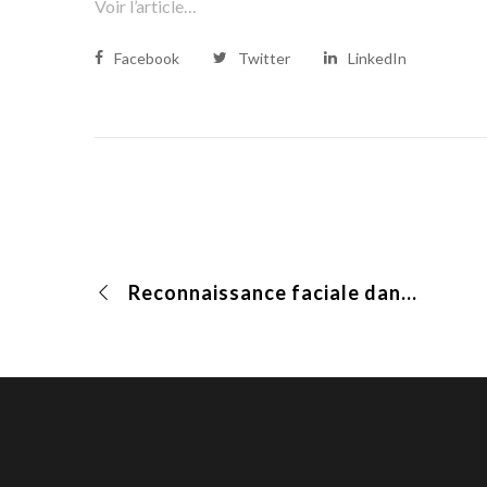
Voir l’article…
Facebook
Twitter
LinkedIn
Reconnaissance faciale dans les aéroports : quels enjeux et quels grands principes à respecter ?